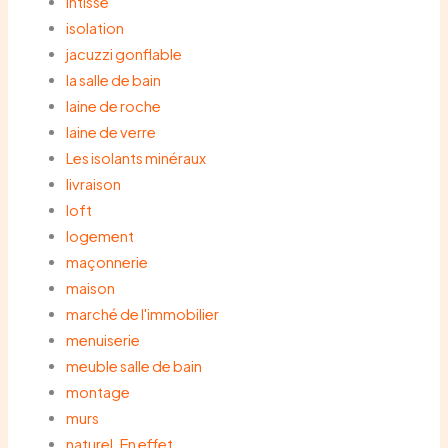
intissé
isolation
jacuzzi gonflable
la salle de bain
laine de roche
laine de verre
Les isolants minéraux
livraison
loft
logement
maçonnerie
maison
marché de l'immobilier
menuiserie
meuble salle de bain
montage
murs
naturel. En effet