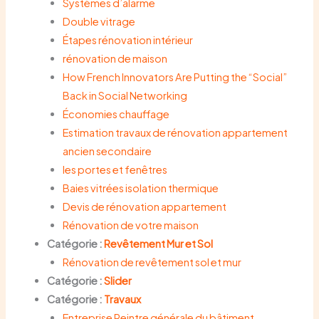
Systèmes d’alarme
Double vitrage
Étapes rénovation intérieur
rénovation de maison
How French Innovators Are Putting the “Social”
Back in Social Networking
Économies chauffage
Estimation travaux de rénovation appartement
ancien secondaire
les portes et fenêtres
Baies vitrées isolation thermique
Devis de rénovation appartement
Rénovation de votre maison
Catégorie :
Revêtement Mur et Sol
Rénovation de revêtement sol et mur
Catégorie :
Slider
Catégorie :
Travaux
Entreprise Peintre générale du bâtiment