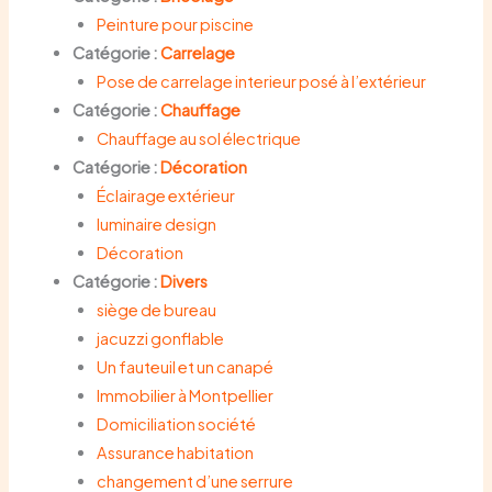
Peinture pour piscine
Catégorie :
Carrelage
Pose de carrelage interieur posé à l’extérieur
Catégorie :
Chauffage
Chauffage au sol électrique
Catégorie :
Décoration
Éclairage extérieur
luminaire design
Décoration
Catégorie :
Divers
siège de bureau
jacuzzi gonflable
Un fauteuil et un canapé
Immobilier à Montpellier
Domiciliation société
Assurance habitation
changement d’une serrure