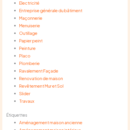
Electricité
Entreprise générale du bâtiment
Maçonnerie
Menuiserie
Outillage
Papier peint
Peinture
Placo
Plomberie
Ravalement Façade
Renovation de maison
Revêtement Mur et Sol
Slider
Travaux
Étiquettes
Aménagement maison ancienne
Aménagement maison intérieur