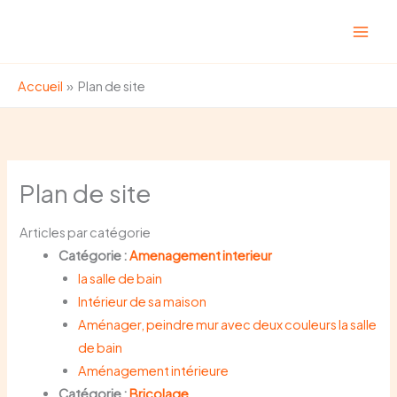
Aller
au
contenu
Accueil
Plan de site
Plan de site
Articles par catégorie
Catégorie :
Amenagement interieur
la salle de bain
Intérieur de sa maison
Aménager, peindre mur avec deux couleurs la salle
de bain
Aménagement intérieure
Catégorie :
Bricolage