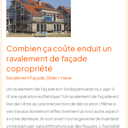
ça
coûte
enduit
un
ravalement
de
Combien ça coûte enduit un
façade
ravalement de façade
copropriété
copropriété
Ravalement Façade
,
Slider
/
steve
Un ravalement de façade est-il indispensable ou s’agit-il
d’une opération esthétique ? Un ravalement de façade est
loin de n’être qu’une intervention de décoration. Même si
ces travaux donneront effectivement un tout autre aspect
à votre demeure, ils sont avant tout la garantie de maintenir
votre bien sain, sans infiltrations par des fissures. L’humidité