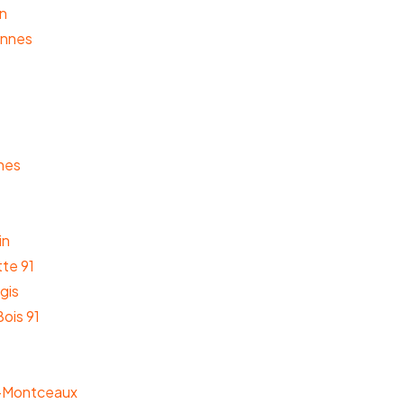
on
onnes
nes
in
tte 91
gis
Bois 91
y-Montceaux