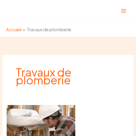
Aller
au
contenu
Accueil
Travaux de plomberie
Travaux de
plomberie
Travaux
de
plomberie