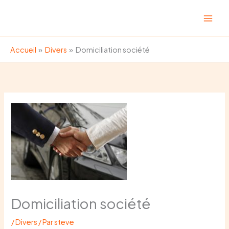
Aller
au
contenu
Accueil
Divers
Domiciliation société
Domiciliation société
/
Divers
/ Par
steve