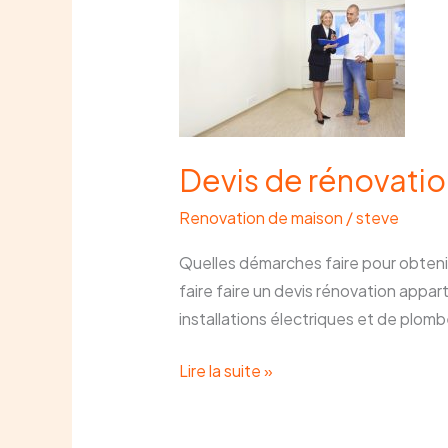
de
rénovation
appartement
Devis de rénovati
Renovation de maison
/
steve
Quelles démarches faire pour obtenir
faire faire un devis rénovation appar
installations électriques et de plombe
Lire la suite »