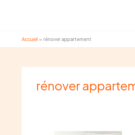
Aller
au
contenu
Accueil
rénover appartement
rénover apparte
Devis