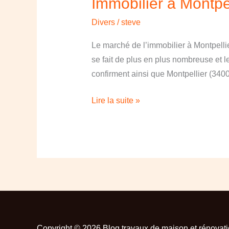
Immobilier à Montpel
à
Divers
/
steve
Montpellier
Le marché de l’immobilier à Montpelli
se fait de plus en plus nombreuse et 
confirment ainsi que Montpellier (340
Lire la suite »
Copyright © 2026 Blog travaux de maison et rénovat