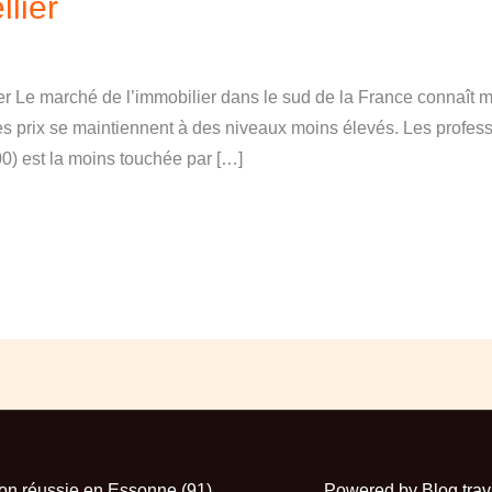
lier
er Le marché de l’immobilier dans le sud de la France connaît 
les prix se maintiennent à des niveaux moins élevés. Les profes
00) est la moins touchée par […]
ion réussie en Essonne (91)
Powered by Blog trav