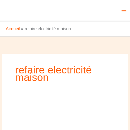
Aller
au
contenu
Accueil
refaire electricité maison
refaire electricité
maison
Travaux
en
électricité