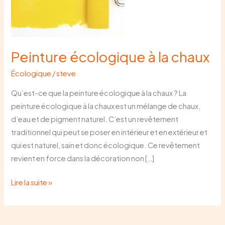
la
chaux
Peinture écologique à la chaux
Écologique
/
steve
Qu’est-ce que la peinture écologique à la chaux ? La
peinture écologique à la chaux est un mélange de chaux,
d’eau et de pigment naturel. C’est un revêtement
traditionnel qui peut se poser en intérieur et en extérieur et
qui est naturel, sain et donc écologique. Ce revêtement
revient en force dans la décoration non […]
Lire la suite »