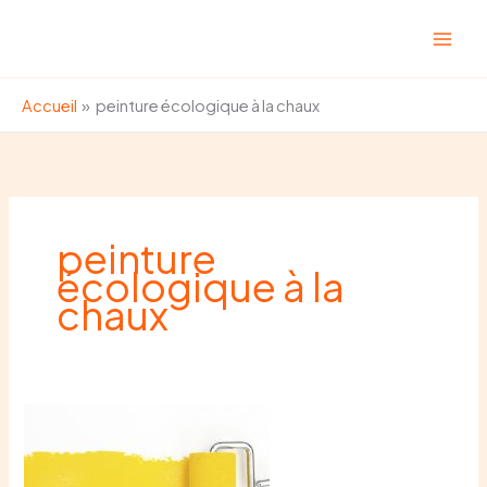
Aller
au
contenu
Accueil
peinture écologique à la chaux
peinture
écologique à la
chaux
Peinture
écologique
à