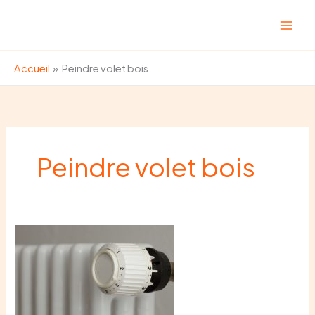
Aller
au
contenu
Accueil
Peindre volet bois
Peindre volet bois
Économies
chauffage