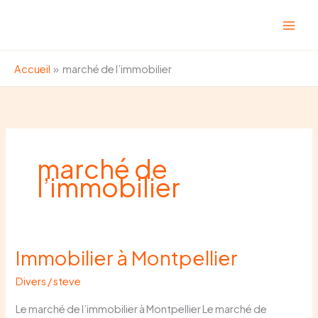
Aller
au
contenu
Accueil
marché de l’immobilier
marché de
l’immobilier
Immobilier à Montpellier
Immobilier
à
Divers
/
steve
Montpellier
Le marché de l’immobilier à Montpellier Le marché de