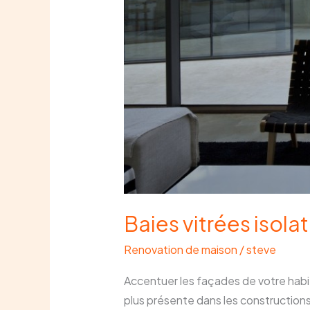
Baies vitrées isola
Renovation de maison
/
steve
Accentuer les façades de votre habita
plus présente dans les construction