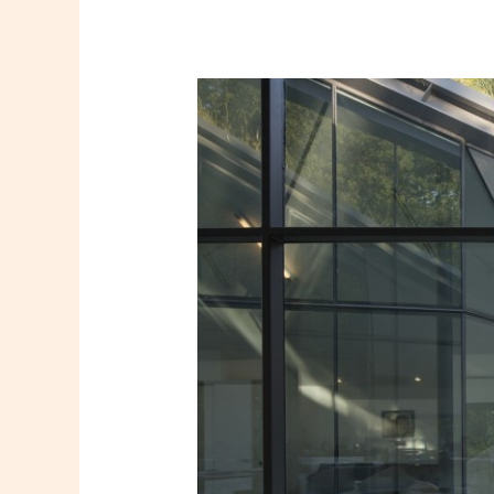
Baies
vitrées
isolation
thermique