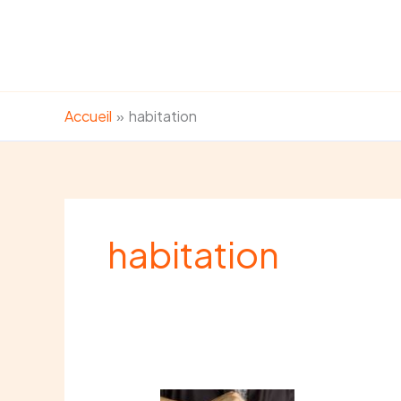
Aller
au
contenu
Accueil
habitation
habitation
Assurance