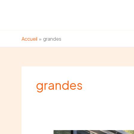
Aller
au
contenu
Accueil
grandes
grandes
Baies