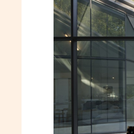
vitrées
isolation
thermique