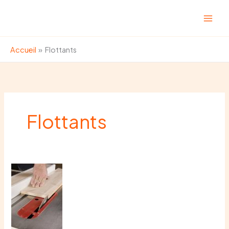
Aller
au
contenu
Accueil
Flottants
Flottants
Travaux
de
menuiserie