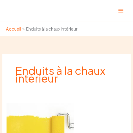
Aller
au
contenu
Accueil
Enduits à la chaux intérieur
Enduits à la chaux
intérieur
Peinture
écologique
à
la