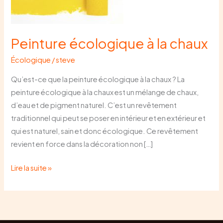
chaux
Peinture écologique à la chaux
Écologique
/
steve
Qu’est-ce que la peinture écologique à la chaux ? La
peinture écologique à la chaux est un mélange de chaux,
d’eau et de pigment naturel. C’est un revêtement
traditionnel qui peut se poser en intérieur et en extérieur et
qui est naturel, sain et donc écologique. Ce revêtement
revient en force dans la décoration non […]
Lire la suite »