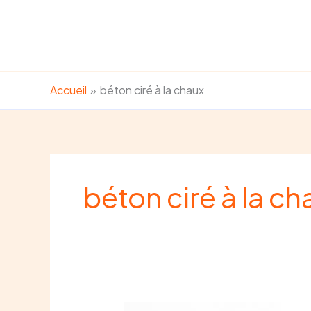
Aller
au
contenu
Accueil
béton ciré à la chaux
béton ciré à la ch
Peinture