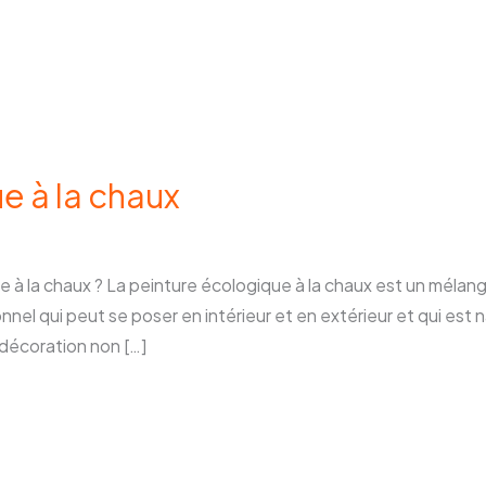
e à la chaux
 à la chaux ? La peinture écologique à la chaux est un mélan
nnel qui peut se poser en intérieur et en extérieur et qui est 
 décoration non […]