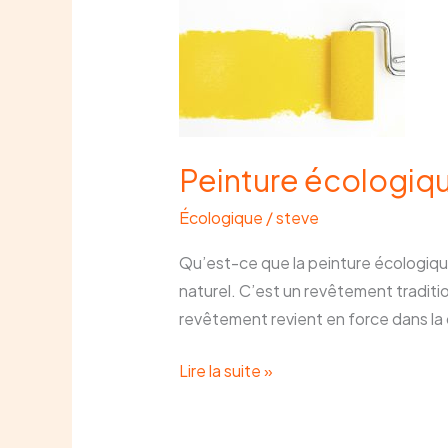
écologique
à
la
chaux
Peinture écologiqu
Écologique
/
steve
Qu’est-ce que la peinture écologique
naturel. C’est un revêtement traditio
revêtement revient en force dans la
Lire la suite »